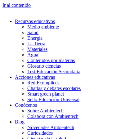
Ir al contenido
Recursos educativos
Medio ambiente
Salud
Energía
La Tierra
Materiales
Agua
Contenidos por materias
Glosario ciencias
Test Educación Secundaria
Acciones educativas
Red Ecómplices
Charlas y debates escolares
Smart green planet
Sello Educación Universal
Conócenos
Sobre Ambientech
Colabora con Ambientech
Blog
Novedades Ambientech
Curiosidades
Ciencias de la salud