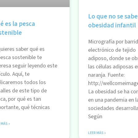
Lo que no se sabe
é es la pesca
obesidad infantil
stenible
Micrografía por barri
quieres saber qué es
electrónico de tejido
pesca sostenible te
adiposo, donde se ob
eresa seguir leyendo este
las células adiposas e
ículo. Aquí, te
naranja. Fuente:
licaremos todos los
http://wellcomeimag
alles de este tipo de
La obesidad se ha co
ca, por qué es tan
en una pandemia en l
ortante, qué técnicas
sociedades desarroll
Según
 MÁS »
LEER MÁS »