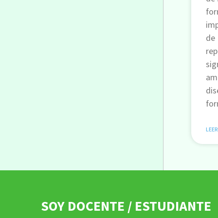
for
imp
de 
rep
sig
amb
dis
for
LEER
SOY DOCENTE / ESTUDIANTE