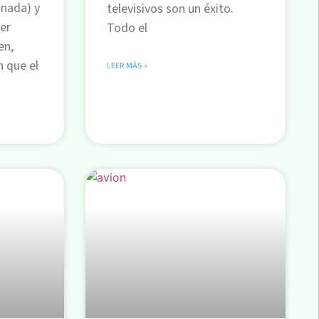
anada) y
televisivos son un éxito.
er
Todo el
en,
n que el
LEER MÁS »