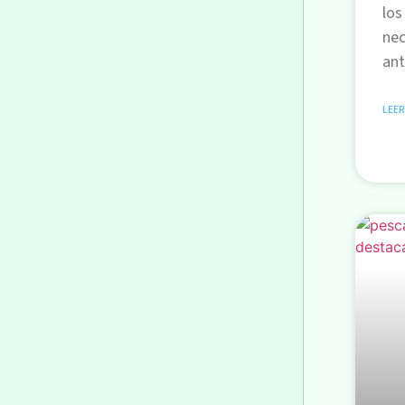
los
nec
ant
LEER