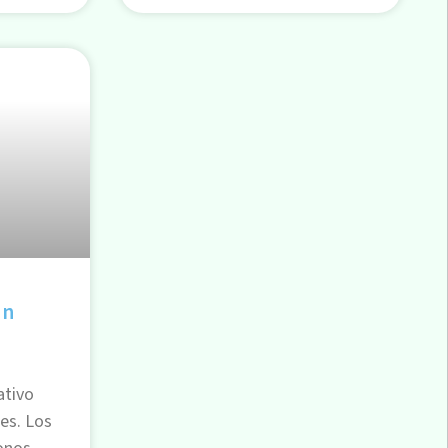
un
ativo
es. Los