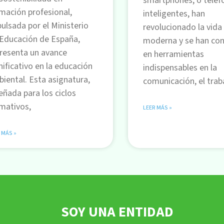
smartphones, o teléf
mación profesional,
inteligentes, han
ulsada por el Ministerio
revolucionado la vida
Educación de España,
moderna y se han con
resenta un avance
en herramientas
nificativo en la educación
indispensables en la
iental. Esta asignatura,
comunicación, el traba
eñada para los ciclos
mativos,
LEER MÁS »
 MÁS »
SOY UNA ENTIDAD