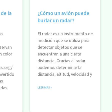
 de la
¿Cómo un avión puede
burlar un radar?
do
El radar es un instrumento de
medición que se utiliza para
servan
detectar objetos que se
n color
encuentran a una cierta
distancia. Gracias al radar
es.org/
podemos determinar la
nvertido
distancia, altitud, velocidad y
as
adas.
LEER MÁS »