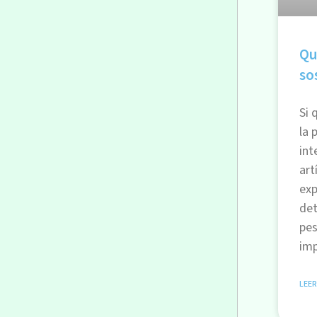
Qu
so
Si 
la 
int
art
exp
det
pes
imp
LEER