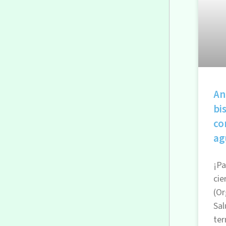
An
bi
co
ag
¡Pa
cie
(Or
Sal
te