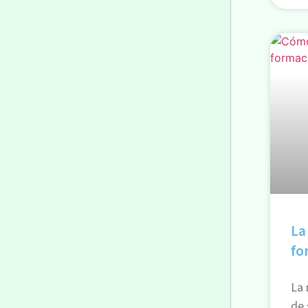
La
fo
La 
de 