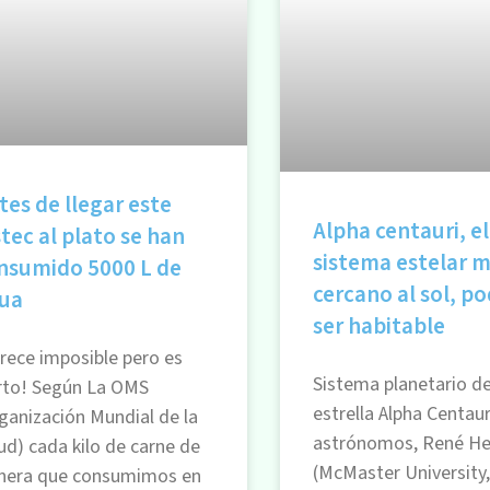
tes de llegar este
Alpha centauri, el
stec al plato se han
sistema estelar 
nsumido 5000 L de
cercano al sol, po
ua
ser habitable
rece imposible pero es
Sistema planetario de
rto! Según La OMS
estrella Alpha Centau
ganización Mundial de la
astrónomos, René He
ud) cada kilo de carne de
(McMaster University
rnera que consumimos en