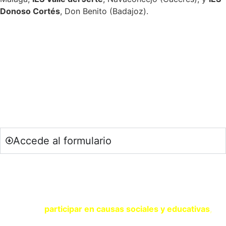
Donoso Cortés
, Don Benito (Badajoz).
SOY DOCENTE / ESTUDIANTE
Si quieres estar al día de nuestras últimas novedades en
educación (recursos, trabajos colaborativos, debates…)
suscríbete a nuestra NewsLetter.
Accede al formulario
SOY UNA ENTIDAD
Si eres una entidad comprometida con la sostenibilidad y
quieres
participar en causas sociales y educativas
,
contacta con nosotros a través del siguiente formulario.