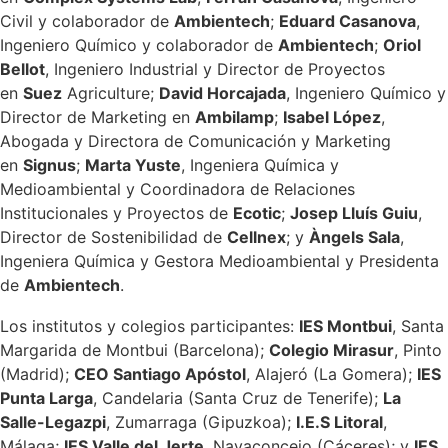
Civil y colaborador de
Ambientech
;
Eduard Casanova
,
Ingeniero Químico y colaborador de
Ambientech
;
Oriol
Bellot
, Ingeniero Industrial y Director de Proyectos
en
Suez
Agriculture;
David Horcajada
, Ingeniero Químico y
Director de Marketing en
Ambilamp
;
Isabel López
,
Abogada y Directora de Comunicación y Marketing
en
Signus
;
Marta Yuste
, Ingeniera Química y
Medioambiental y Coordinadora de Relaciones
Institucionales y Proyectos de
Ecotic
;
Josep Lluís Guiu
,
Director de Sostenibilidad de
Cellnex
; y
Àngels Sala
,
Ingeniera Química y Gestora Medioambiental y Presidenta
de
Ambientech
.
Los institutos y colegios participantes:
IES Montbui
, Santa
Margarida de Montbui (Barcelona);
Colegio Mirasur
, Pinto
(Madrid);
CEO Santiago Apóstol
, Alajeró (La Gomera);
IES
Punta Larga
, Candelaria (Santa Cruz de Tenerife);
La
Salle-Legazpi
, Zumarraga (Gipuzkoa);
I.E.S Litoral
,
Málaga;
IES Valle del Jerte
, Navaconcejo (Cáceres); y
IES