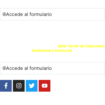
Accede al formulario
SELLO VERDE EDUCACIÓN
Si eres un centro educativo o entidad que promueve la
Educación Ambiental solicita tu
Sello Verde de Educación
Ambiental y Universal
.
Accede al formulario