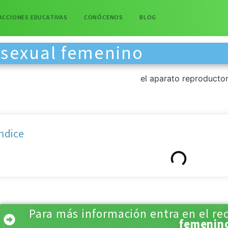
ACCIONES EDUCATIVAS
CONÓCENOS
BLOG
 sexual femenino
ndice
Para más información entra en el re
femenin