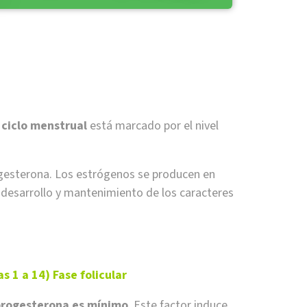
o ciclo menstrual
está marcado por el nivel
gesterona. Los estrógenos se producen en
 desarrollo y mantenimiento de los caracteres
s 1 a 14) Fase folicular
 progesterona es mínimo
. Este factor induce