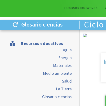
RECURSOS EDUCATIVOS
Ciclo
Glosario ciencias
Recursos educativos
Agua
Energía
Í
Materiales
Medio ambiente
Salud
La Tierra
Glosario ciencias