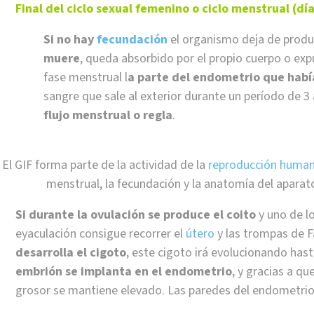
Final del ciclo sexual femenino o ciclo menstrual (día
Si no hay
fecundación
el organismo deja de produ
muere
, queda absorbido por el propio cuerpo o ex
fase menstrual l
a parte del endometrio que hab
sangre que sale al exterior durante un período de 3 
flujo menstrual o regla
.
El GIF forma parte de la actividad de la
reproducción huma
menstrual, la fecundación y la anatomía del apara
Si durante la ovulación se produce el coito
y uno de l
eyaculación consigue recorrer el
útero
y las trompas de F
desarrolla el cigoto
, este cigoto irá evolucionando has
embrión se implanta en el endometrio
, y gracias a q
grosor se mantiene elevado. Las paredes del endometrio 