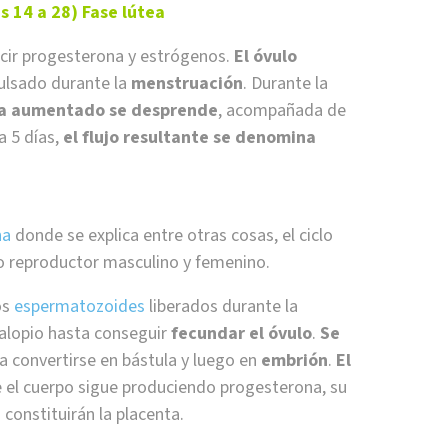
s 14 a 28) Fase lútea
cir progesterona y estrógenos.
El óvulo
pulsado durante la
menstruación
. Durante la
ía aumentado se desprende
, acompañada de
a 5 días,
el flujo resultante se denomina
na
donde se explica entre otras cosas, el ciclo
to reproductor masculino y femenino.
os
espermatozoides
liberados durante la
alopio hasta conseguir
fecundar el óvulo
.
Se
ta convertirse en bástula y luego en
embrión
.
El
ue el cuerpo sigue produciendo progesterona, su
constituirán la placenta.