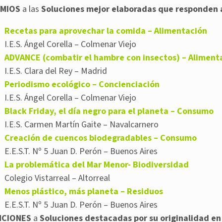
MIOS
a las
Soluciones mejor elaboradas que responden a 
Recetas para aprovechar la comida – Alimentación
I.E.S. Ángel Corella – Colmenar Viejo
ADVANCE (combatir el hambre con insectos) – Aliment
I.E.S. Clara del Rey – Madrid
Periodismo ecológico – Concienciación
I.E.S. Ángel Corella – Colmenar Viejo
Black Friday, el día negro para el planeta – Consumo
I.E.S. Carmen Martín Gaite – Navalcarnero
Creación de cuencos biodegradables – Consumo
E.E.S.T. Nº 5 Juan D. Perón – Buenos Aires
La problemática del Mar Menor- Biodiversidad
Colegio Vistarreal – Altorreal
Menos plástico, más planeta – Residuos
E.E.S.T. Nº 5 Juan D. Perón – Buenos Aires
NCIONES
a
Soluciones destacadas por su
o
riginalidad en