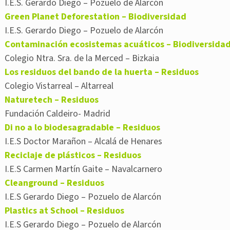
I.E.S. Gerardo Diego – Pozuelo de Alarcón
Green Planet Deforestation – Biodiversidad
I.E.S. Gerardo Diego – Pozuelo de Alarcón
Contaminación ecosistemas acuáticos – Biodiversida
Colegio Ntra. Sra. de la Merced – Bizkaia
Los residuos del bando de la huerta – Residuos
Colegio Vistarreal – Altarreal
Naturetech – Residuos
Fundación Caldeiro- Madrid
Di no a lo biodesagradable – Residuos
I.E.S Doctor Marañon – Alcalá de Henares
Reciclaje de plásticos – Residuos
I.E.S Carmen Martín Gaite – Navalcarnero
Cleanground – Residuos
I.E.S Gerardo Diego – Pozuelo de Alarcón
Plastics at School – Residuos
I.E.S Gerardo Diego – Pozuelo de Alarcón