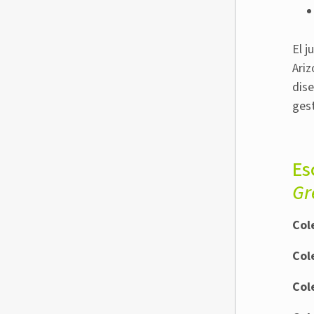
El 
Ari
dis
ges
Es
Gr
Col
Col
Col