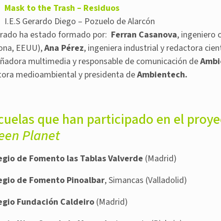
Mask to the Trash – Residuos
I.E.S Gerardo Diego – Pozuelo de Alarcón
jurado ha estado formado por:
Ferran Casanova
, ingeniero c
zona, EEUU),
Ana Pérez
, ingeniera industrial y redactora cien
eñadora multimedia y responsable de comunicación de
Ambi
tora medioambiental y presidenta de
Ambientech.
cuelas que han participado en el proy
een Planet
egio de Fomento las Tablas Valverde
(Madrid)
egio de Fomento Pinoalbar
, Simancas (Valladolid)
egio Fundación Caldeiro
(Madrid)