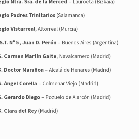
egio Ntra. Sra. de la Merced
– Lauroeta (Bizkaia)
egio Padres Trinitarios
(Salamanca)
egio Vistarreal
, Altorreal (Murcia)
S.T. Nº 5, Juan D. Perón
– Buenos Aires (Argentina)
.S. Carmen Martín Gaite
, Navalcarnero (Madrid)
.S. Doctor Marañon
– Alcalá de Henares (Madrid)
S. Ángel Corella
– Colmenar Viejo (Madrid)
.S. Gerardo Diego
– Pozuelo de Alarcón (Madrid)
S. Clara del Rey
(Madrid)