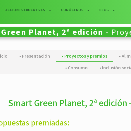
ACCIONES EDUCATIVAS
CONÓCENOS
BLOG
Green Planet, 2ª edición
- Proy
nicio
• Presentación
• Proyectos y premios
• Ali
• Consumo
• Inclusión soci
Smart Green Planet, 2ª edición
opuestas premiadas: