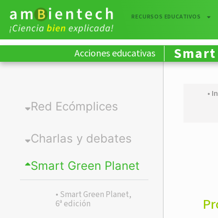
RECURSOS EDUCATIVOS
Smart 
Acciones educativas
• I
Red Ecómplices
Charlas y debates
Smart Green Planet
• Smart Green Planet,
Pr
6ª edición