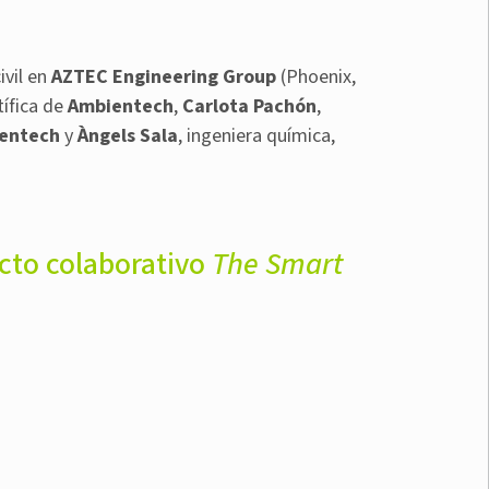
ivil en
AZTEC Engineering Group
(Phoenix,
tífica de
Ambientech
,
Carlota Pachón
,
entech
y
Àngels Sala
, ingeniera química,
ecto colaborativo
The Smart