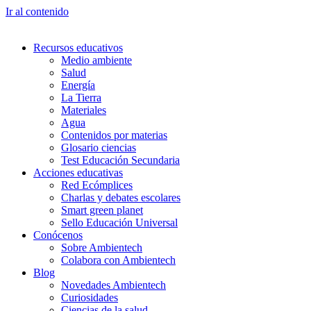
Ir al contenido
Recursos educativos
Medio ambiente
Salud
Energía
La Tierra
Materiales
Agua
Contenidos por materias
Glosario ciencias
Test Educación Secundaria
Acciones educativas
Red Ecómplices
Charlas y debates escolares
Smart green planet
Sello Educación Universal
Conócenos
Sobre Ambientech
Colabora con Ambientech
Blog
Novedades Ambientech
Curiosidades
Ciencias de la salud