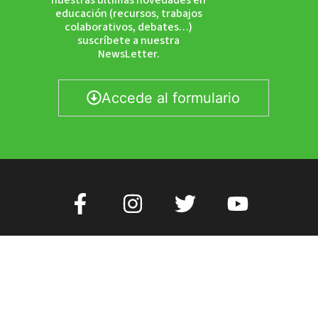
educación (recursos, trabajos
colaborativos, debates…)
suscríbete a nuestra
NewsLetter.
Accede al formulario