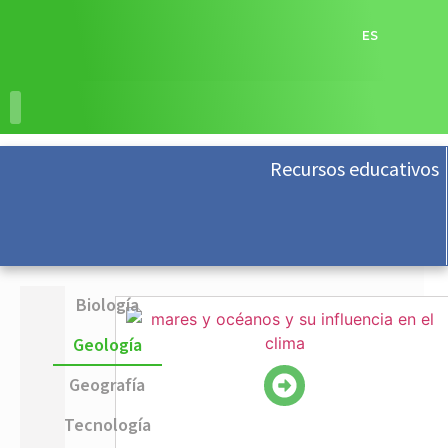
ES
RECURSOS EDUCATIVOS
ACCIONES EDUCATIVAS
Recursos educativos
Biología
Geología
Geografía
Tecnología