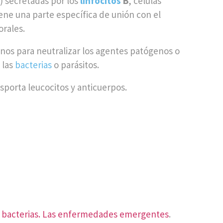
) secretadas por los
linfocitos
B
, células
iene una parte específica de unión con el
orales.
nos para neutralizar los agentes patógenos o
 las
bacterias
o parásitos.
nsporta leucocitos y anticuerpos.
y bacterias. Las enfermedades emergentes
.