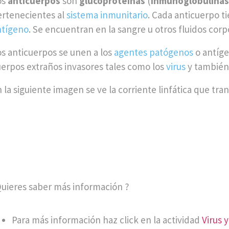
os
anticuerpos
son
glucoproteínas
(
inmunoglobulinas
ertenecientes al
sistema inmunitario
. Cada anticuerpo t
ntígeno
. Se encuentran en la sangre u otros fluidos corp
s anticuerpos se unen a los
agentes patógenos
o antíge
erpos extraños invasores tales como los
virus
y también
 la siguiente imagen se ve la corriente linfática que tra
uieres saber más información ?
Para más información haz click en la actividad
Virus 