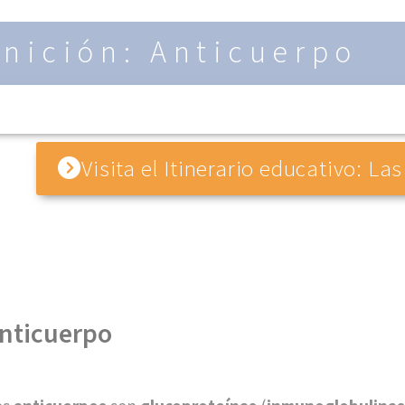
inición: Anticuerpo
Visita el Itinerario educativo: 
nticuerpo