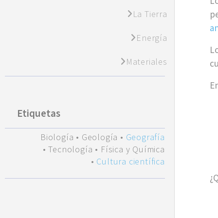
L
La Tierra
p
a
Energía
Lo
Materiales
cu
En
Etiquetas
Biología
•
Geología
•
Geografía
•
Tecnología
•
Física y Química
•
Cultura científica
¿Q