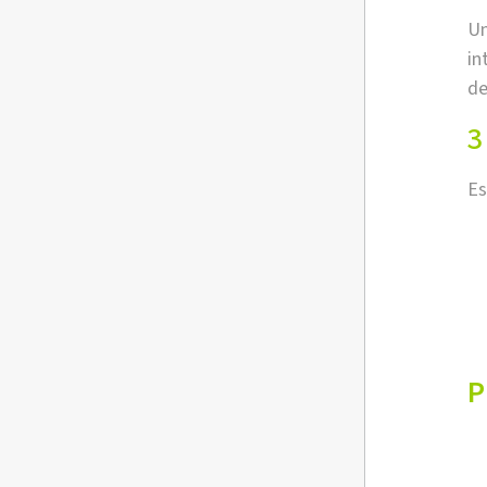
U
in
de
3
Es
P