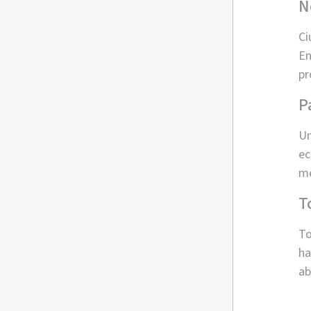
N
Ci
En
pr
P
Un
ec
me
T
To
ha
ab