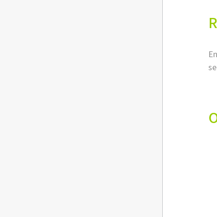
R
En
se
O