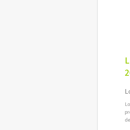
L
2
L
Lo
pr
de