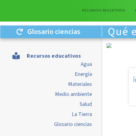
RECURSOS EDUCATIVOS
Qué e
Glosario ciencias
Recursos educativos
Agua
Energía
Í
Materiales
Medio ambiente
Salud
La Tierra
Glosario ciencias