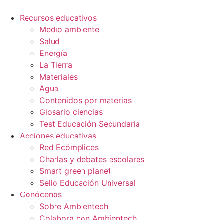
Ir
al
Recursos educativos
contenido
Medio ambiente
Salud
Energía
La Tierra
Materiales
Agua
Contenidos por materias
Glosario ciencias
Test Educación Secundaria
Acciones educativas
Red Ecómplices
Charlas y debates escolares
Smart green planet
Sello Educación Universal
Conócenos
Sobre Ambientech
Colabora con Ambientech