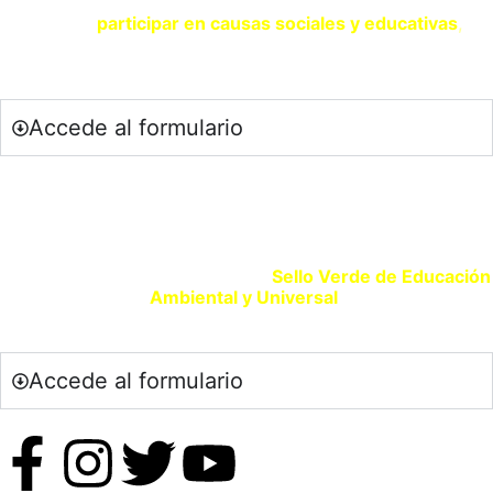
Si eres una entidad comprometida con la sostenibilidad y
quieres
participar en causas sociales y educativas
,
contacta con nosotros a través del siguiente formulario.
Accede al formulario
SELLO VERDE EDUCACIÓN
Si eres un centro educativo o entidad que promueve la
Educación Ambiental solicita tu
Sello Verde de Educación
Ambiental y Universal
.
Accede al formulario