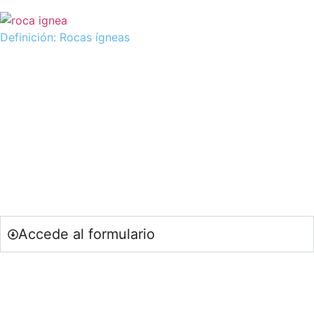
Definición: Rocas ígneas
SOY DOCENTE / ESTUDIANTE
Si quieres estar al día de nuestras últimas novedades en
educación (recursos, trabajos colaborativos, debates…)
suscríbete a nuestra NewsLetter.
Accede al formulario
SOY UNA ENTIDAD