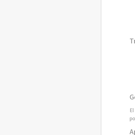
T
G
El
po
A