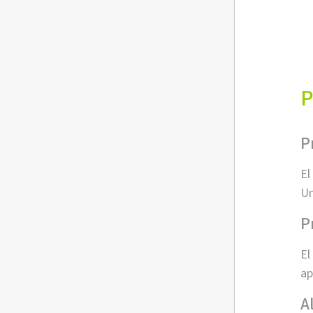
P
P
El
Un
P
El
ap
A