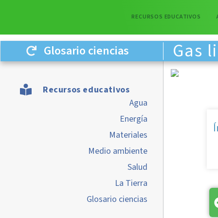
RECURSOS EDUCATIVOS
Gas l
Glosario ciencias
Recursos educativos
Agua
Energía
Í
Materiales
Medio ambiente
Salud
La Tierra
Glosario ciencias