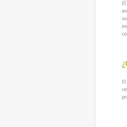
El
en
su
in
co
¿
El
re
pr