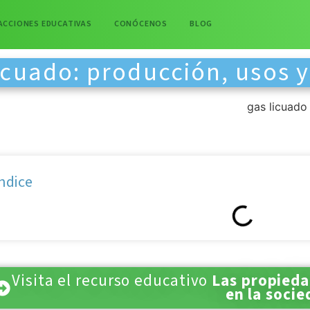
ACCIONES EDUCATIVAS
CONÓCENOS
BLOG
icuado: producción, usos y
ndice
Visita el recurso educativo
Las propieda
en la socie