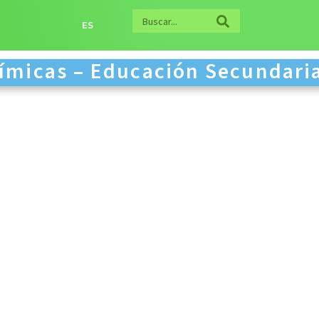
ES
uímicas – Educación Secundari