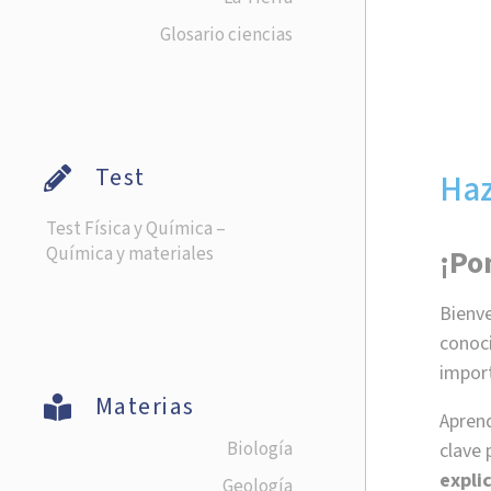
Glosario ciencias
Test
Haz
Test Física y Química –
¡Po
Química y materiales
Bienve
conoc
import
Materias
Aprend
Biología
clave 
expli
Geología