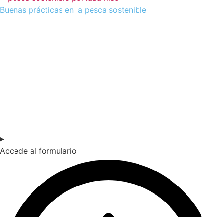
Buenas prácticas en la pesca sostenible
SOY DOCENTE / ESTUDIANTE
Si quieres estar al día de nuestras últimas novedades en
educación (recursos, trabajos colaborativos, debates…)
suscríbete a nuestra NewsLetter.
Accede al formulario