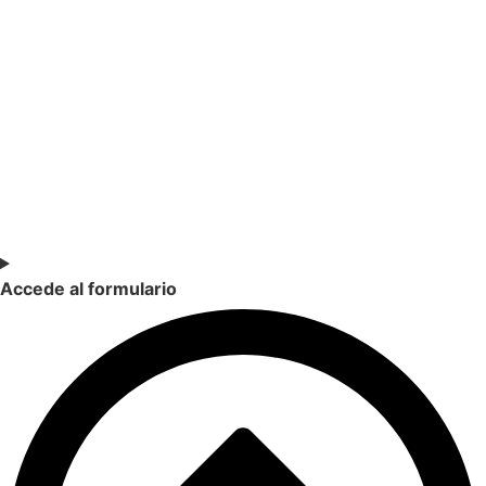
SOY DOCENTE / ESTUDIANTE
Si quieres estar al día de nuestras últimas novedades en
educación (recursos, trabajos colaborativos, debates…)
suscríbete a nuestra NewsLetter.
Accede al formulario