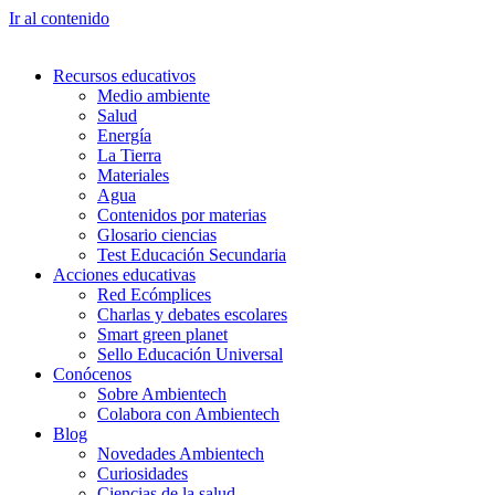
Ir al contenido
Recursos educativos
Medio ambiente
Salud
Energía
La Tierra
Materiales
Agua
Contenidos por materias
Glosario ciencias
Test Educación Secundaria
Acciones educativas
Red Ecómplices
Charlas y debates escolares
Smart green planet
Sello Educación Universal
Conócenos
Sobre Ambientech
Colabora con Ambientech
Blog
Novedades Ambientech
Curiosidades
Ciencias de la salud