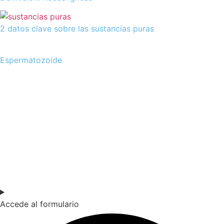
2 datos clave sobre las sustancias puras
Espermatozoide
SOY DOCENTE / ESTUDIANTE
Si quieres estar al día de nuestras últimas novedades en
educación (recursos, trabajos colaborativos, debates…)
suscríbete a nuestra NewsLetter.
Accede al formulario