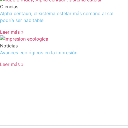
Ciencias
Alpha centauri, el sistema estelar más cercano al sol,
podría ser habitable
Leer más »
Noticias
Avances ecológicos en la impresión
Leer más »
SOY DOCENTE / ESTUDIANTE
Si quieres estar al día de nuestras últimas novedades en
educación (recursos, trabajos colaborativos, debates…)
suscríbete a nuestra NewsLetter.