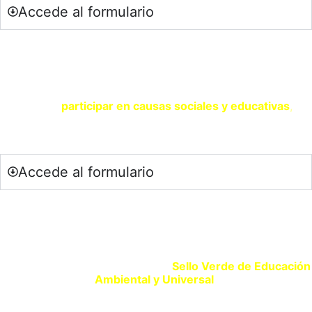
Accede al formulario
SOY UNA ENTIDAD
Si eres una entidad comprometida con la sostenibilidad y
quieres
participar en causas sociales y educativas
,
contacta con nosotros a través del siguiente formulario.
Accede al formulario
SELLO VERDE EDUCACIÓN
Si eres un centro educativo o entidad que promueve la
Educación Ambiental solicita tu
Sello Verde de Educación
Ambiental y Universal
.