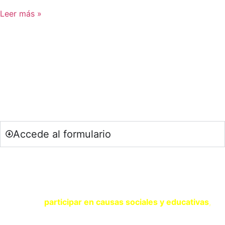
Leer más »
SOY DOCENTE / ESTUDIANTE
Si quieres estar al día de nuestras últimas novedades en
educación (recursos, trabajos colaborativos, debates…)
suscríbete a nuestra NewsLetter.
Accede al formulario
SOY UNA ENTIDAD
Si eres una entidad comprometida con la sostenibilidad y
quieres
participar en causas sociales y educativas
,
contacta con nosotros a través del siguiente formulario.