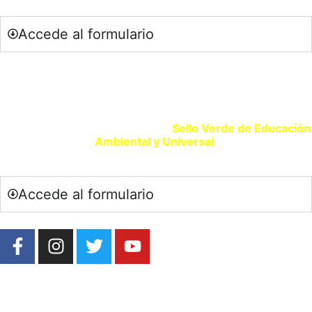
Accede al formulario
SELLO VERDE EDUCACIÓN
Si eres un centro educativo o entidad que promueve la
Educación Ambiental solicita tu
Sello Verde de Educación
Ambiental y Universal
.
Accede al formulario