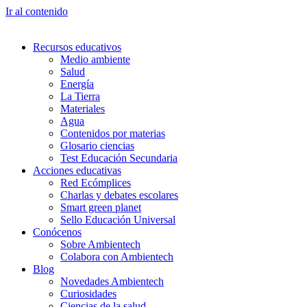
Ir al contenido
Recursos educativos
Medio ambiente
Salud
Energía
La Tierra
Materiales
Agua
Contenidos por materias
Glosario ciencias
Test Educación Secundaria
Acciones educativas
Red Ecómplices
Charlas y debates escolares
Smart green planet
Sello Educación Universal
Conócenos
Sobre Ambientech
Colabora con Ambientech
Blog
Novedades Ambientech
Curiosidades
Ciencias de la salud