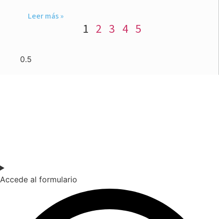
Leer más »
1
2
3
4
5
SOY DOCENTE / ESTUDIANTE
Si quieres estar al día de nuestras últimas novedades en
educación (recursos, trabajos colaborativos, debates…)
suscríbete a nuestra NewsLetter.
Accede al formulario