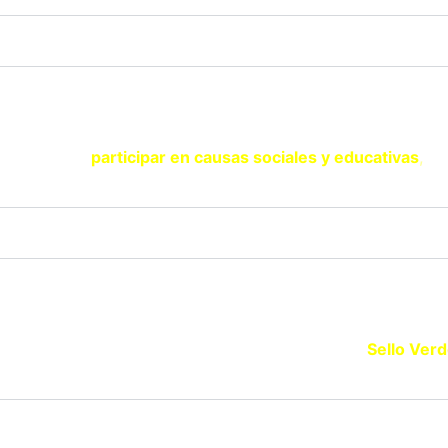
SOY UNA ENTIDAD
ad y quieres
participar en causas sociales y educativas
,
con
SELLO VERDE EDUCACIÓN
que promueve la Educación Ambiental solicita tu
Sello Ver