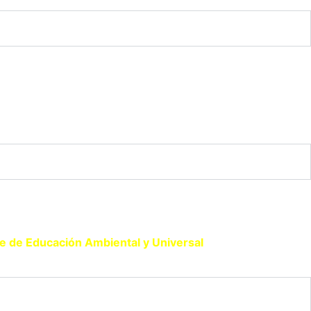
tacta con nosotros a través del siguiente formulario.
de de Educación Ambiental y Universal
.