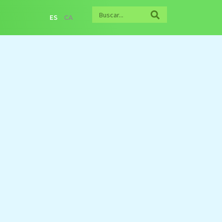
ES
CA