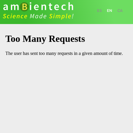
ES
EN
CA