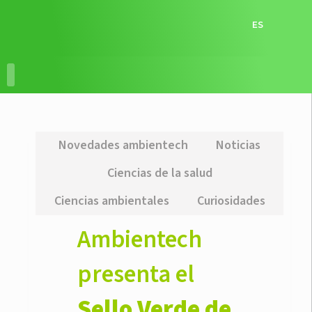
ES
RECURSOS EDUCATIVOS
ACCIONES EDUCATIVAS
Novedades ambientech
Noticias
Ciencias de la salud
Ciencias ambientales
Curiosidades
Ambientech
presenta el
Sello Verde de