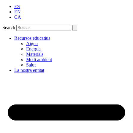
ES
EN
CA
Search
Recursos educatius
Aigua
Energia
Materials
Medi ambient
Salut
La nostra entitat