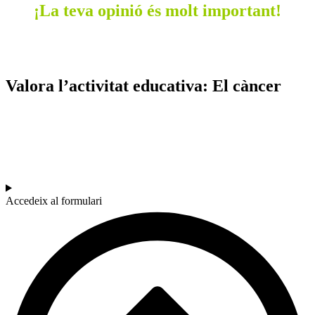
¡La teva opinió és molt important!
Valora l’activitat educativa:
El càncer
SOC DOCENT / ESTUDIANT
Si vols estar al dia de les últimes novetats en educació (recursos,
treballs col·laboratius, debats…) subscriu-te a la nostra NewsLetter.
Accedeix al formulari