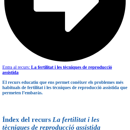
Entra al recurs:
La fertilitat i les tècniques de reproducció
assistida
El recurs educatiu que ens permet conèixer els problemes més
habituals de fertilitat i les tècniques de reproducció assistida que
permeten l’embaràs.
Índex del recurs
La fertilitat i les
tècniques de reproducció assistida