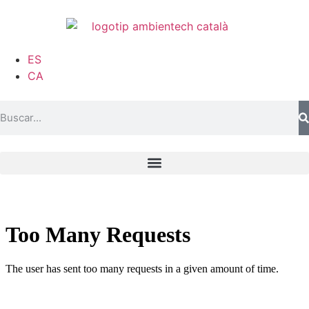
ES
CA