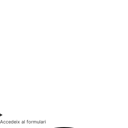
SOC DOCENT / ESTUDIANT
Si vols estar al dia de les últimes novetats en educació
(recursos, treballs col·laboratius, debats…) subscriu-te a la
nostra NewsLetter.
Accedeix al formulari