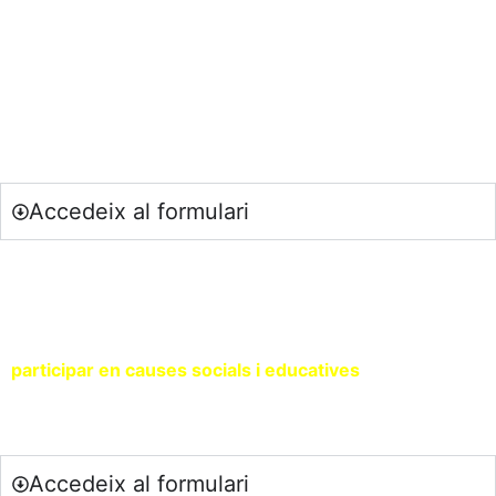
SOC DOCENT / ESTUDIANT
Si vols estar al dia de les últimes novetats en educació
(recursos, treballs col·laboratius, debats…) subscriu-te a la
nostra NewsLetter.
Accedeix al formulari
SOC UNA ENTITAT
Si ets una entitat compromesa amb la sostenibilitat i vols
participar en causes socials i educatives
, contacta amb
nosaltres a través del següent formulari.
Accedeix al formulari