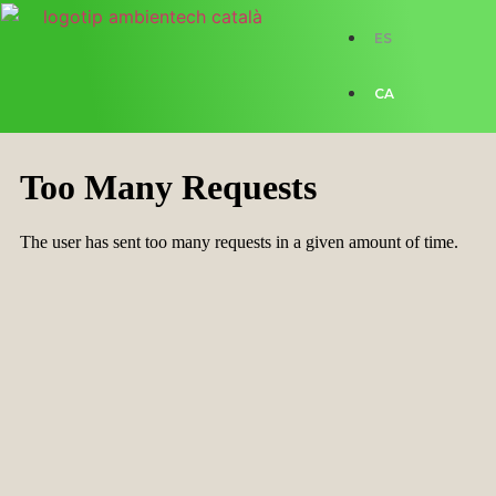
ES
CA