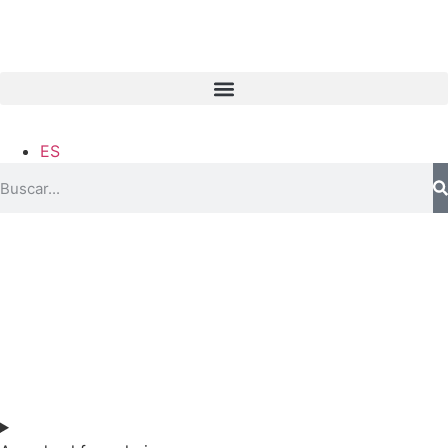
ES
SOY DOCENTE / ESTUDIANTE
Si quieres estar al día de nuestras últimas novedades en
educación (recursos, trabajos colaborativos, debates…)
suscríbete a nuestra NewsLetter.