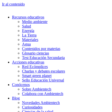
Ir al contenido
Recursos educativos
Medio ambiente
Salud
Energía
La Tierra
Materiales
Agua
Contenidos por materias
Glosario ciencias
Test Educación Secundaria
Acciones educativas
Red Ecómplices
Charlas y debates escolares
Smart green planet
Sello Educación Universal
Conócenos
Sobre Ambientech
Colabora con Ambientech
Blog
Novedades Ambientech
Curiosidades
Ciencias de la salud