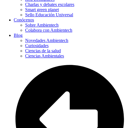
Charlas y debates escolares
Smart green planet
Sello Educación Universal
Conócenos
Sobre Ambientech
Colabora con Ambientech
Blog
Novedades Ambientech
Curiosidades
Ciencias de la salud
Ciencias Ambientales