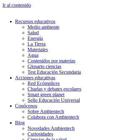
Ir al contenido
Recursos educativos
Medio ambiente
Salud
Energía
La Tierra
Materiales
Agua
Contenidos por materias
Glosario ciencias
Test Educación Secundaria
Acciones educativas
Red Ecómplices
Charlas y debates escolares
Smart green planet
Sello Educación Universal
Conócenos
Sobre Ambientech
Colabora con Ambientech
Blog
Novedades Ambientech
Curiosidades
Ciencias de la salud