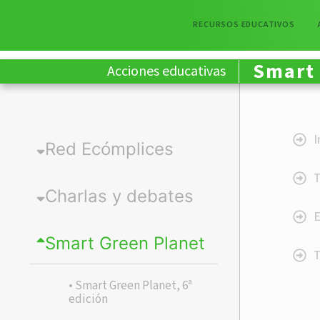
RECURSOS EDUCATIVOS
Smart 
Acciones educativas
I
Red Ecómplices
Charlas y debates
E
Smart Green Planet
T
• Smart Green Planet, 6ª
edición