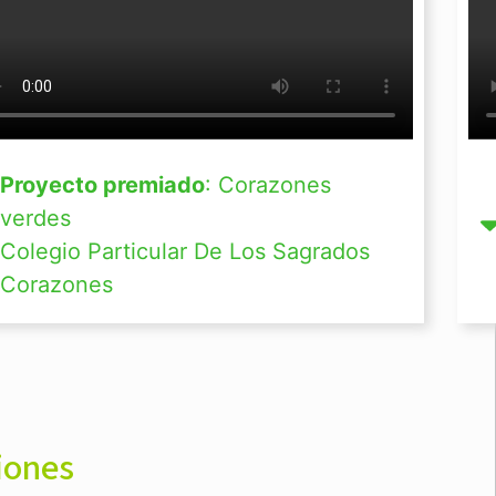
Proyecto premiado
: Corazones
verdes
Colegio Particular De Los Sagrados
Corazones
iones