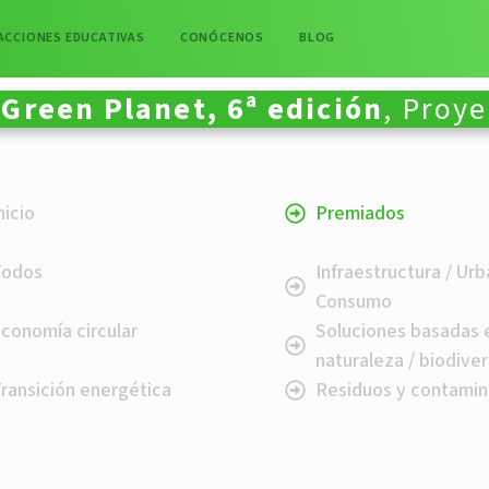
ACCIONES EDUCATIVAS
CONÓCENOS
BLOG
Green Planet, 6ª edición
, Proy
nicio
Premiados
Todos
Infraestructura / Ur
Consumo
conomía circular
Soluciones basadas 
naturaleza / biodive
ransición energética
Residuos y contamin