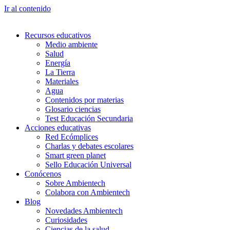
Ir al contenido
Recursos educativos
Medio ambiente
Salud
Energía
La Tierra
Materiales
Agua
Contenidos por materias
Glosario ciencias
Test Educación Secundaria
Acciones educativas
Red Ecómplices
Charlas y debates escolares
Smart green planet
Sello Educación Universal
Conócenos
Sobre Ambientech
Colabora con Ambientech
Blog
Novedades Ambientech
Curiosidades
Ciencias de la salud