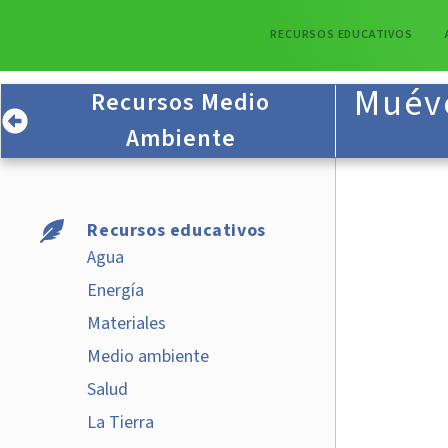
RECURSOS EDUCATIVOS
Muéve
Recursos Medio
Ambiente
Recursos educativos
Agua
Energía
Materiales
Medio ambiente
Salud
La Tierra