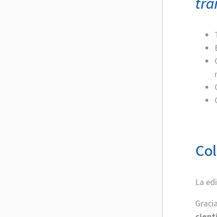
tra
Col
La edi
Gracia
cient