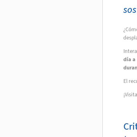
sos
¿Cómo
despl
Inter
día a
duran
El rec
¡Visit
Cri