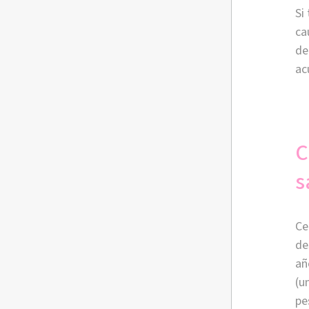
Si
ca
de
ac
C
s
Ce
de
añ
(u
pe