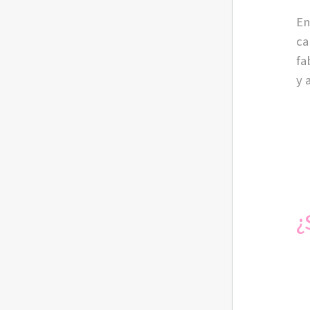
En
ca
fa
y 
¿