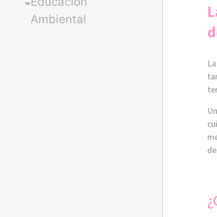
Educación
L
Ambiental
d
La
ta
te
Un
cu
me
de
¿