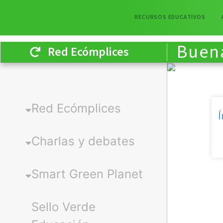
RECURSOS EDUCATIVOS
Buena
Red Ecómplices
Red Ecómplices
Í
Charlas y debates
Smart Green Planet
Sello Verde