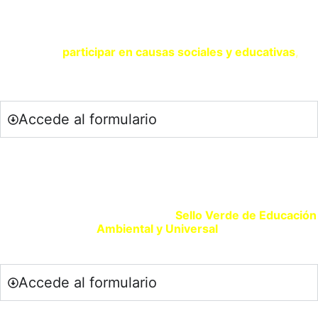
SOY UNA ENTIDAD
Si eres una entidad comprometida con la sostenibilidad y
quieres
participar en causas sociales y educativas
,
contacta con nosotros a través del siguiente formulario.
Accede al formulario
SELLO VERDE EDUCACIÓN
Si eres un centro educativo o entidad que promueve la
Educación Ambiental solicita tu
Sello Verde de Educación
Ambiental y Universal
.
Accede al formulario