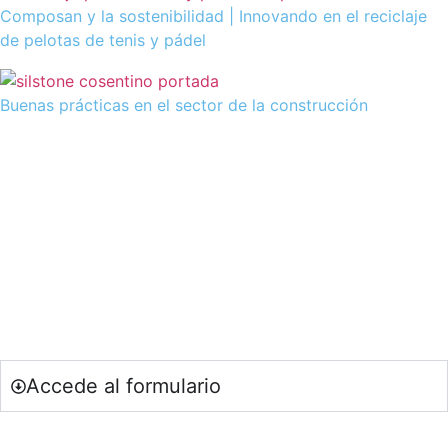
Composan y la sostenibilidad | Innovando en el reciclaje
de pelotas de tenis y pádel
Buenas prácticas en el sector de la construcción
SOY DOCENTE / ESTUDIANTE
Si quieres estar al día de nuestras últimas novedades en
educación (recursos, trabajos colaborativos, debates…)
suscríbete a nuestra NewsLetter.
Accede al formulario