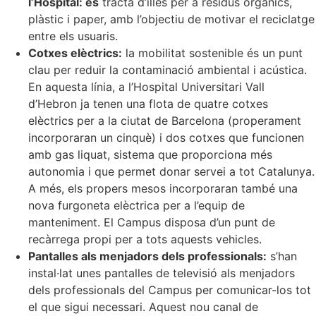
l’Hospital: es
tracta d’illes per a residus orgànics,
plàstic i paper, amb l’objectiu de motivar el reciclatge
entre els usuaris.
Cotxes elèctrics:
la mobilitat sostenible és un punt
clau per reduir la contaminació ambiental i acústica.
En aquesta línia, a l’Hospital Universitari Vall
d’Hebron ja tenen una flota de quatre cotxes
elèctrics per a la ciutat de Barcelona (properament
incorporaran un cinquè) i dos cotxes que funcionen
amb gas liquat, sistema que proporciona més
autonomia i que permet donar servei a tot Catalunya.
A més, els propers mesos incorporaran també una
nova furgoneta elèctrica per a l’equip de
manteniment. El Campus disposa d’un punt de
recàrrega propi per a tots aquests vehicles.
Pantalles als menjadors dels professionals:
s’han
instal·lat unes pantalles de televisió als menjadors
dels professionals del Campus per comunicar-los tot
el que sigui necessari. Aquest nou canal de