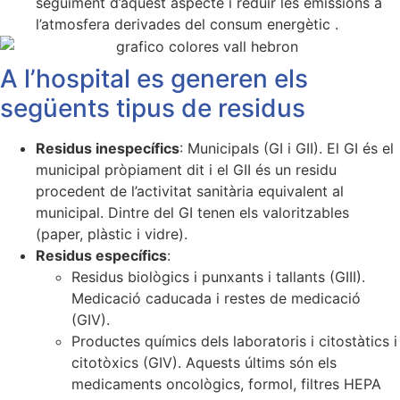
seguiment d’aquest aspecte i reduir les emissions a
l’atmosfera derivades del consum energètic .
A l’hospital es generen els
següents tipus de residus
Residus inespecífics
: Municipals (GI i GII). El GI és el
municipal pròpiament dit i el GII és un residu
procedent de l’activitat sanitària equivalent al
municipal. Dintre del GI tenen els valoritzables
(paper, plàstic i vidre).
Residus específics
:
Residus biològics i punxants i tallants (GIII).
Medicació caducada i restes de medicació
(GIV).
Productes químics dels laboratoris i citostàtics i
citotòxics (GIV). Aquests últims són els
medicaments oncològics, formol, filtres HEPA