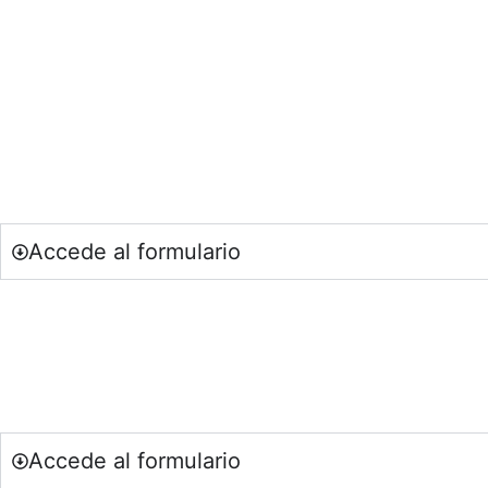
Si quieres estar al día de nuestras últimas
Accede al formulario
Si eres una entidad comprometida con la sostenibilid
Accede al formulario