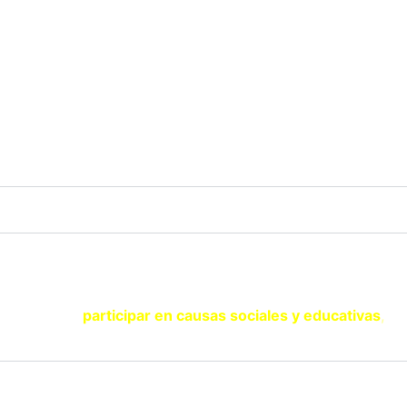
SOY DOCENTE / ESTUDIANTE
 novedades en educación (recursos, trabajos colaborativos
SOY UNA ENTIDAD
ad y quieres
participar en causas sociales y educativas
,
con