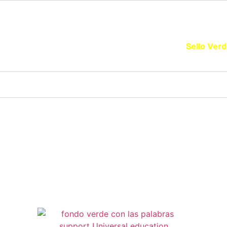
SELLO VERDE EDUCACIÓN
que promueve la Educación Ambiental solicita tu
Sello Ver