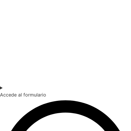
SOY DOCENTE / ESTUDIANTE
Si quieres estar al día de nuestras últimas novedades en
educación (recursos, trabajos colaborativos, debates…)
suscríbete a nuestra NewsLetter.
Accede al formulario