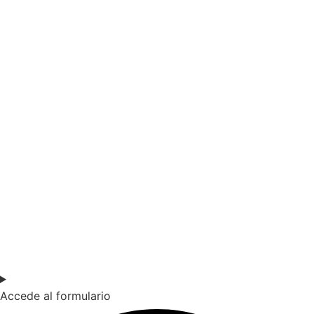
SOY DOCENTE / ESTUDIANTE
Si quieres estar al día de nuestras últimas novedades en
educación (recursos, trabajos colaborativos, debates…)
suscríbete a nuestra NewsLetter.
Accede al formulario