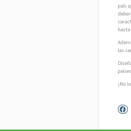
país q
deberá
caract
hasta
Ademá
las ca
Diseñ
países
¡No lo