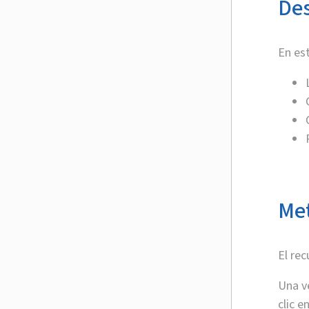
Des
En est
Me
El rec
Una ve
clic e