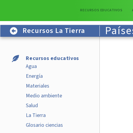
RECURSOS EDUCATIVOS
Paíse
Recursos La Tierra
Recursos educativos
Agua
Energía
Materiales
Medio ambiente
Salud
La Tierra
Glosario ciencias